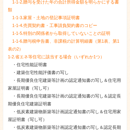
1-1-2.贈与を受けた年の合計所得金額を明らかにする書
類
1-1-3.家屋・土地の登記事項証明書
1-1-4.売買契約書・工事請負契約書のコピー
1-1-5.特別の関係者から取得していないことの証明
1-1-6.贈与税申告書、非課税の計算明細書（第1表、第1
表の2）
1-2.省エネ等住宅に該当する場合（いずれか1つ）
・住宅性能証明書
・建築住宅性能評価書の写し
・長期優良住宅建築等計画の認定通知書の写し＆住宅用
家屋証明書（写し可）
・長期優良住宅建築等計画の認定通知書の写し＆認定長
期優良住宅建築証明書
・低炭素建築物新築等計画認定通知書の写し＆住宅用家
屋証明書（写し可）
・低炭素建築物新築等計画認定通知書の写し＆認定長期