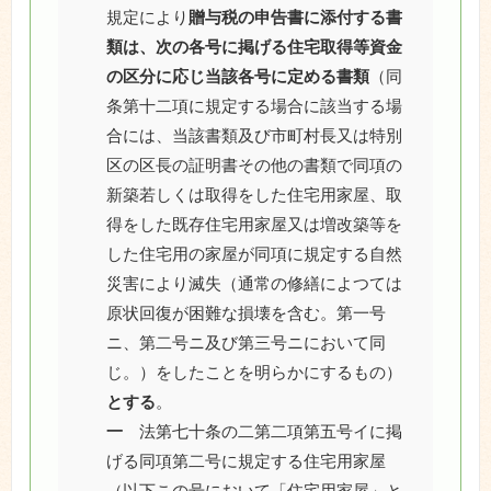
規定により
贈与税の申告書に添付する書
類は、次の各号に掲げる住宅取得等資金
の区分に応じ当該各号に定める書類
（同
条第十二項に規定する場合に該当する場
合には、当該書類及び市町村長又は特別
区の区長の証明書その他の書類で同項の
新築若しくは取得をした住宅用家屋、取
得をした既存住宅用家屋又は増改築等を
した住宅用の家屋が同項に規定する自然
災害により滅失（通常の修繕によつては
原状回復が困難な損壊を含む。第一号
ニ、第二号ニ及び第三号ニにおいて同
じ。）をしたことを明らかにするもの）
とする
。
一
法第七十条の二第二項第五号イに掲
げる同項第二号に規定する住宅用家屋
（以下この号において「住宅用家屋」と