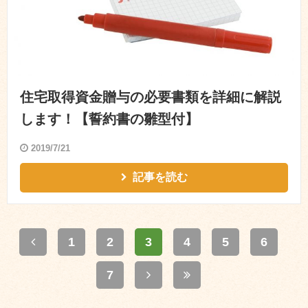
住宅取得資金贈与の必要書類を詳細に解説
します！【誓約書の雛型付】
2019/7/21
記事を読む
1
2
3
4
5
6
7